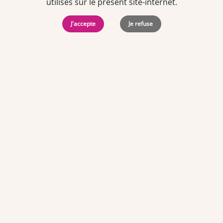
utilisés sur le présent site-internet.
Envoyer
J'accepte
Je refuse
Je déclare être âgé(e) de 16 ans ou plus et souhaite recevoir
des offres personnalisées de "Team Officine", mes données
pouvant être utilisées à des fins statistiques et analytiques.
Votre adresse email sera conservée pendant 3 ans à compter
de votre dernier contact. Vous pouvez retirer votre
consentement à tout moment via le lien de désinscription
présent dans notre newsletter.