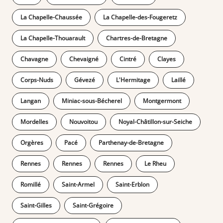
La Chapelle-Chaussée
La Chapelle-des-Fougeretz
La Chapelle-Thouarault
Chartres-de-Bretagne
Chavagne
Chevaigné
Cintré
Clayes
Corps-Nuds
Gévezé
L'Hermitage
Laillé
Langan
Miniac-sous-Bécherel
Montgermont
Mordelles
Nouvoitou
Noyal-Châtillon-sur-Seiche
Orgères
Pacé
Parthenay-de-Bretagne
Rennes
Rennes
Rennes
Le Rheu
Romillé
Saint-Armel
Saint-Erblon
Saint-Gilles
Saint-Grégoire