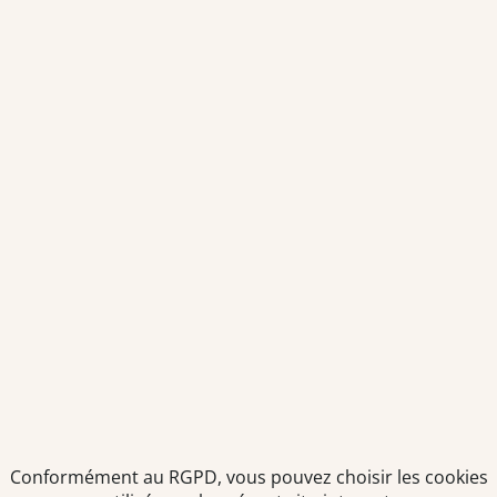
Pharmacien F/H
TEAM OFFICINE PRESCRIPTEUR DE
POTENTIELS EN PHARMACIE
Nos offres et tarifs
Nos articles
Entretiens professionnels
Besoin d'aide ?
Dispatch
Contactez-nous
Salaires en pharmacie
Notre espace alternance
Estimez votre salaire
Formations
Qui sommes-nous ?
Conditions générales de
prestations de services
Conformément au RGPD, vous pouvez choisir les cookies