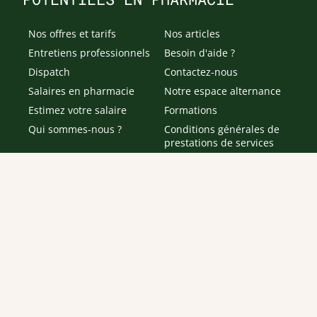
Nos offres et tarifs
Nos articles
Entretiens professionnels
Besoin d'aide ?
Dispatch
Contactez-nous
Salaires en pharmacie
Notre espace alternance
Estimez votre salaire
Formations
Qui sommes-nous ?
Conditions générales de
prestations de services
Envoyer
Je déclare être âgé(e) de 16 ans ou plus et souhaite recevoir
des offres personnalisées de "Team Officine", mes données
pouvant être utilisées à des fins statistiques et analytiques.
Votre adresse email sera conservée pendant 3 ans à compter
de votre dernier contact. Vous pouvez retirer votre
consentement à tout moment via le lien de désinscription