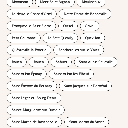
Montmain
Mont-Saint-Aignan
Moulineaux
La Neuville-Chant-d'Oisel
Notre-Dame-de-Bondeville
Franqueville-Saint-Pierre
Oissel
Orival
Petit-Couronne
Le Petit-Quevilly
Quevillon
Quévreville-la-Poterie
Roncherolles-sur-le-Vivier
Rouen
Rouen
Sahurs
Saint-Aubin-Celloville
Saint-Aubin-Épinay
Saint-Aubin-lès-Elbeuf
Saint-Étienne-du-Rouvray
Saint-Jacques-sur-Darnétal
Saint-Léger-du-Bourg-Denis
Sainte-Marguerite-sur-Duclair
Saint-Martin-de-Boscherville
Saint-Martin-du-Vivier