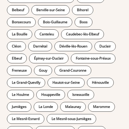
Belbeuf
Berville-sur-Seine
Bihorel
Bonsecours
Bois-Guillaume
Boos
La Bouille
Canteleu
Caudebec-lès-Elbeuf
Cléon
Darnétal
Déville-lès-Rouen
Duclair
Elbeuf
Épinay-sur-Duclair
Fontaine-sous-Préaux
Freneuse
Gouy
Grand-Couronne
Le Grand-Quevilly
Hautot-sur-Seine
Hénouville
Le Houlme
Houppeville
Isneauville
Jumièges
La Londe
Malaunay
Maromme
Le Mesnil-Esnard
Le Mesnil-sous-Jumièges