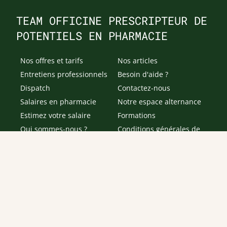
TEAM OFFICINE PRESCRIPTEUR DE
POTENTIELS EN PHARMACIE
Nos offres et tarifs
Nos articles
Entretiens professionnels
Besoin d'aide ?
Dispatch
Contactez-nous
Salaires en pharmacie
Notre espace alternance
Estimez votre salaire
Formations
Qui sommes-nous ?
Conditions générales de
prestations de services
Envoyer
Je déclare être âgé(e) de 16 ans ou plus et souhaite recevoir
des offres personnalisées de "Team Officine", mes données