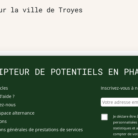
ur la ville de Troyes
IPTEUR DE POTENTIELS EN PH
cles
Inscrivez-vous à n
d'aide ?
ez-nous
space alternance
Je déclare être 
ons
personnalisées 
statistiques et
ons générales de prestations de services
compter de vot