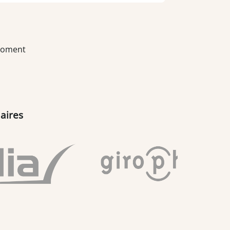
 moment
aires