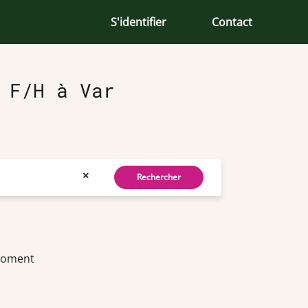
S'identifier
Contact
 F/H à Var
×
Rechercher
 moment