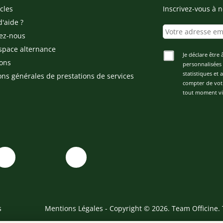
cles
Inscrivez-vous à n
d'aide ?
ez-nous
space alternance
Je déclare être 
ons
personnalisées 
statistiques et
ons générales de prestations de services
compter de vot
tout moment via
s
Mentions Légales
- Copyright © 2026. Team Officine. 