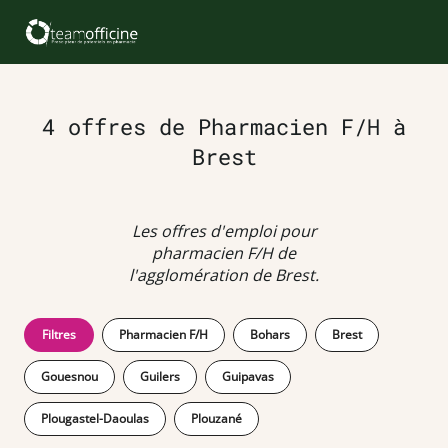
4 offres de Pharmacien F/H à
Brest
Les offres d'emploi pour
pharmacien F/H de
l'agglomération de Brest.
Filtres
Pharmacien F/H
Bohars
Brest
Gouesnou
Guilers
Guipavas
Plougastel-Daoulas
Plouzané