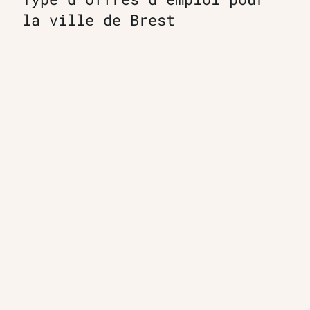
la ville de Brest
Préparateur en pharmacie F/H
TEAM OFFICINE PRESCRIPTEUR DE
POTENTIELS EN PHARMACIE
Nos offres et tarifs
Nos articles
Entretiens professionnels
Besoin d'aide ?
Dispatch
Contactez-nous
Salaires en pharmacie
Notre espace alternance
Estimez votre salaire
Formations
Qui sommes-nous ?
Conditions générales de
prestations de services