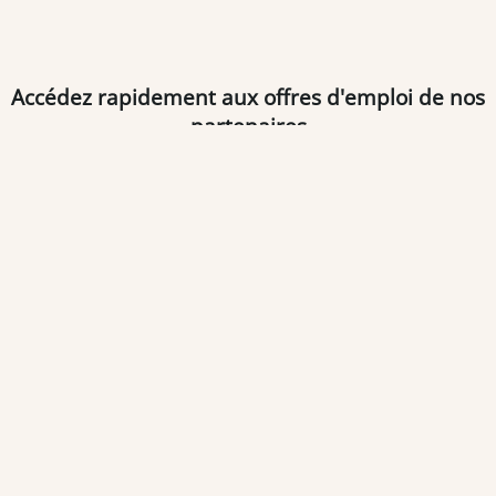
Accédez rapidement aux offres d'emploi de nos
partenaires
Type d’offres d’emploi pour
la ville de Brest
Pharmacien F/H