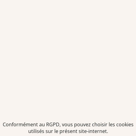
TEAM OFFICINE PRESCRIPTEUR DE
POTENTIELS EN PHARMACIE
Nos offres et tarifs
Nos articles
Entretiens professionnels
Besoin d'aide ?
Dispatch
Contactez-nous
Salaires en pharmacie
Notre espace alternance
Estimez votre salaire
Formations
Qui sommes-nous ?
Conditions générales de
prestations de services
Conformément au RGPD, vous pouvez choisir les cookies
utilisés sur le présent site-internet.
Envoyer