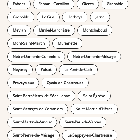
Eybens
Fontanil-Cornillon
Gières
Grenoble
Grenoble
Le Gua
Herbeys
Jarrie
Meylan
Miribel-Lanchâtre
Montchaboud
Mont-Saint-Martin
Murianette
Notre-Dame-de-Commiers
Notre-Dame-de-Mésage
Noyarey
Poisat
Le Pont-de-Claix
Proveysieux
Quaix-en-Chartreuse
Saint-Barthélemy-de-Séchilienne
Saint-Égrève
Saint-Georges-de-Commiers
Saint-Martin-d'Hères
Saint-Martin-le-Vinoux
Saint-Paul-de-Varces
Saint-Pierre-de-Mésage
Le Sappey-en-Chartreuse