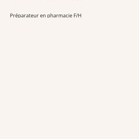
Préparateur en pharmacie F/H
TEAM OFFICINE PRESCRIPTEUR DE
POTENTIELS EN PHARMACIE
Nos offres et tarifs
Nos articles
Entretiens professionnels
Besoin d'aide ?
Dispatch
Contactez-nous
Salaires en pharmacie
Notre espace alternance
Estimez votre salaire
Formations
Qui sommes-nous ?
Conditions générales de
prestations de services