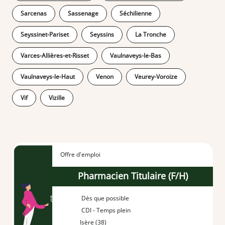
Sarcenas
Sassenage
Séchilienne
Seyssinet-Pariset
Seyssins
La Tronche
Varces-Allières-et-Risset
Vaulnaveys-le-Bas
Vaulnaveys-le-Haut
Venon
Veurey-Voroize
Vif
Vizille
Offre d'emploi
Pharmacien Titulaire (F/H)
Dès que possible
CDI - Temps plein
Isère (38)