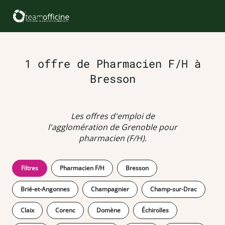
1 offre de Pharmacien F/H à
Bresson
Les offres d'emploi de
l'agglomération de Grenoble pour
pharmacien (F/H).
Filtres
Pharmacien F/H
Bresson
Brié-et-Angonnes
Champagnier
Champ-sur-Drac
Claix
Corenc
Domène
Échirolles