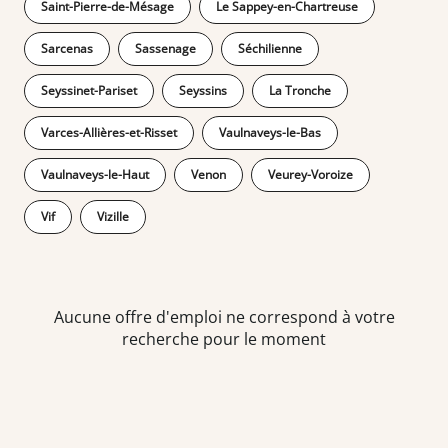
Saint-Pierre-de-Mésage
Le Sappey-en-Chartreuse
Sarcenas
Sassenage
Séchilienne
Seyssinet-Pariset
Seyssins
La Tronche
Varces-Allières-et-Risset
Vaulnaveys-le-Bas
Vaulnaveys-le-Haut
Venon
Veurey-Voroize
Vif
Vizille
Aucune offre d'emploi ne correspond à votre
recherche pour le moment