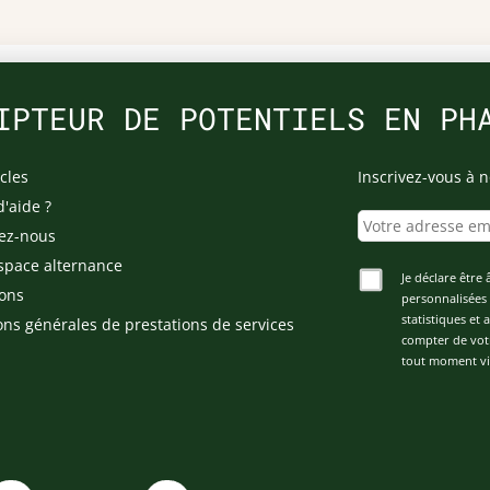
IPTEUR DE POTENTIELS EN PH
cles
Inscrivez-vous à n
d'aide ?
ez-nous
space alternance
Je déclare être 
ons
personnalisées 
statistiques et
ons générales de prestations de services
compter de vot
tout moment via