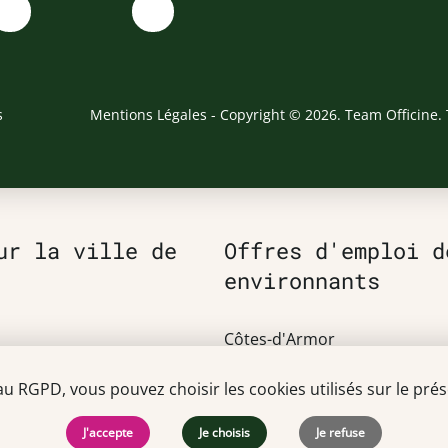
s
Mentions Légales
- Copyright © 2026. Team Officine. 
ur la ville de
Offres d'emploi d
environnants
Côtes-d'Armor
Loire-Atlantique
RGPD, vous pouvez choisir les cookies utilisés sur le prése
Mayenne
J'accepte
Je choisis
Je refuse