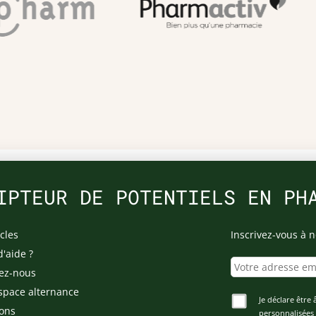
IPTEUR DE POTENTIELS EN PH
cles
Inscrivez-vous à n
d'aide ?
ez-nous
space alternance
Je déclare être 
ons
personnalisées 