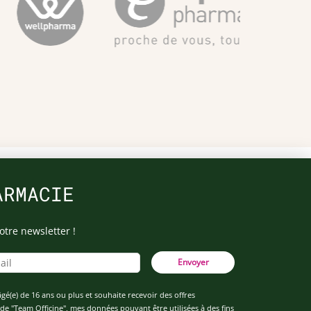
ARMACIE
otre newsletter !
Envoyer
âgé(e) de 16 ans ou plus et souhaite recevoir des offres
de "Team Officine", mes données pouvant être utilisées à des fins