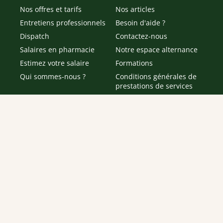
Nos offres et tarifs
Nos articles
Entretiens professionnels
Besoin d'aide ?
Dispatch
Contactez-nous
Salaires en pharmacie
Notre espace alternance
Estimez votre salaire
Formations
Qui sommes-nous ?
Conditions générales de
prestations de services
Envoyer
Je déclare être âgé(e) de 16 ans ou plus et souhaite recevoir
des offres personnalisées de "Team Officine", mes données
pouvant être utilisées à des fins statistiques et analytiques.
Votre adresse email sera conservée pendant 3 ans à compter
de votre dernier contact. Vous pouvez retirer votre
consentement à tout moment via le lien de désinscription
présent dans notre newsletter.