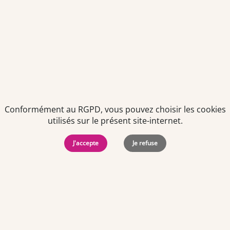
Conformément au RGPD, vous pouvez choisir les cookies
utilisés sur le présent site-internet.
Politiques de
Mentions Légales
-
Gérer
protection des
Copyright © 2026. Team
les
J'accepte
Je refuse
données
Officine. Tous droits
cookies
personnelles
réservés.