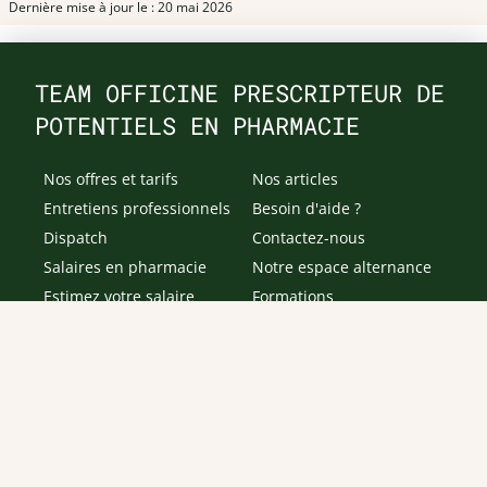
Dernière mise à jour le : 20 mai 2026
TEAM OFFICINE PRESCRIPTEUR DE
POTENTIELS EN PHARMACIE
Nos offres et tarifs
Nos articles
Entretiens professionnels
Besoin d'aide ?
Dispatch
Contactez-nous
Salaires en pharmacie
Notre espace alternance
Estimez votre salaire
Formations
Qui sommes-nous ?
Conditions générales de
prestations de services
Envoyer