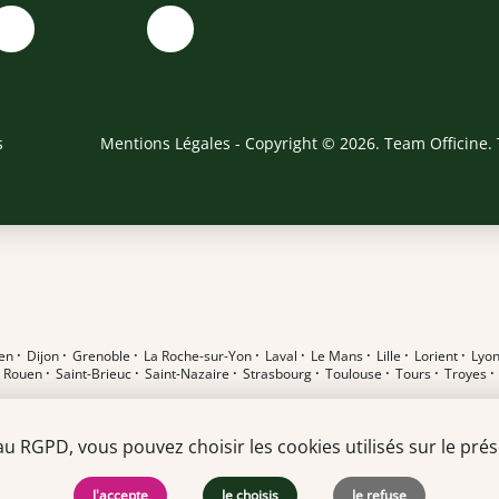
s
Mentions Légales
- Copyright © 2026. Team Officine. 
en
·
Dijon
·
Grenoble
·
La Roche-sur-Yon
·
Laval
·
Le Mans
·
Lille
·
Lorient
·
Lyo
·
Rouen
·
Saint-Brieuc
·
Saint-Nazaire
·
Strasbourg
·
Toulouse
·
Tours
·
Troyes
RGPD, vous pouvez choisir les cookies utilisés sur le prése
J'accepte
Je choisis
Je refuse
t en pharmacie F/H
·
Alternant DEUST F/H
·