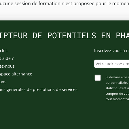
ucune session de formation n'est proposée pour le momen
IPTEUR DE POTENTIELS EN PH
cles
Inscrivez-vous à n
d'aide ?
ez-nous
space alternance
Je déclare être 
ons
personnalisées 
statistiques et
ons générales de prestations de services
compter de vot
tout moment via