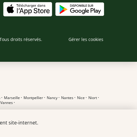
Tous droits réservés.
Gérer les cookies
n
·
Marseille
·
Montpellier
·
Nancy
·
Nantes
·
Nice
·
Niort
·
·
Vannes
·
nt site-internet.