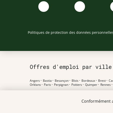
Politiques de protection des données personnelle
Offres d'emploi par ville
Angers
·
Bastia
·
Besançon
·
Blois
·
Bordeaux
·
Brest
·
Ca
Orléans
·
Paris
·
Perpignan
·
Poitiers
·
Quimper
·
Rennes
Offres d'emploi par poste
Conformément au 
Pharmacien F/H
·
Préparateur en pharmacie F/H
·
Etudian