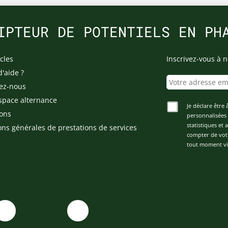
IPTEUR DE POTENTIELS EN PH
cles
Inscrivez-vous à n
d'aide ?
ez-nous
space alternance
Je déclare être 
ons
personnalisées 
statistiques et
ons générales de prestations de services
compter de vot
tout moment via