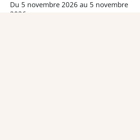
Du
5 novembre 2026
au
5 novembre
2026
public.cerprouenformation.fr/formation/formation-
bilan-prevention-pharmacie-presentiel
14 participants maximum
Villeneuve-d'Ascq - 59491
Du
6 novembre 2026
au
6 novembre
2026
public.cerprouenformation.fr/formation/formation-
bilan-prevention-pharmacie-presentiel