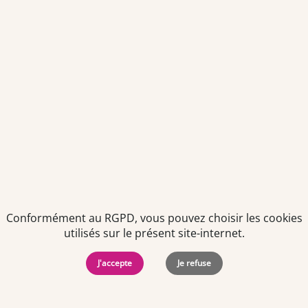
Envoyer
Je déclare être âgé(e) de 16 ans ou plus et souhaite recevoir
des offres personnalisées de "Team Officine", mes données
pouvant être utilisées à des fins statistiques et analytiques.
Votre adresse email sera conservée pendant 3 ans à compter
de votre dernier contact. Vous pouvez retirer votre
consentement à tout moment via le lien de désinscription
présent dans notre newsletter.
Conformément au RGPD, vous pouvez choisir les cookies
utilisés sur le présent site-internet.
J'accepte
Je refuse