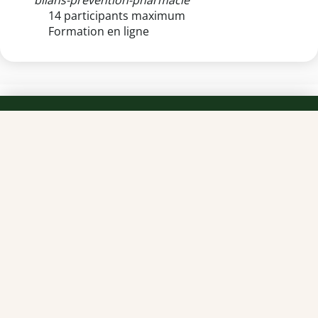
bilans-prevention-pharmacie
14 participants maximum
Formation en ligne
TEAM OFFICINE PRESCRIPTEUR DE
POTENTIELS EN PHARMACIE
Nos offres et tarifs
Nos articles
Entretiens professionnels
Besoin d'aide ?
Dispatch
Contactez-nous
Salaires en pharmacie
Notre espace alternance
Estimez votre salaire
Formations
Qui sommes-nous ?
Conditions générales de
prestations de services