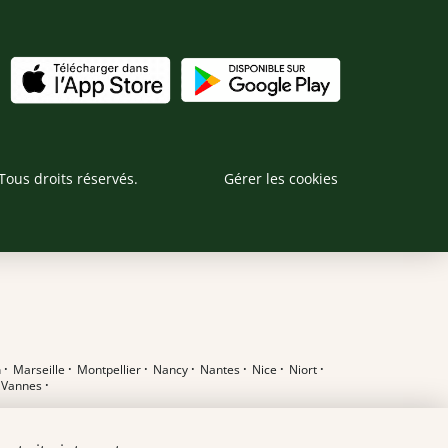
Tous droits réservés.
Gérer les cookies
n
·
Marseille
·
Montpellier
·
Nancy
·
Nantes
·
Nice
·
Niort
·
·
Vannes
·