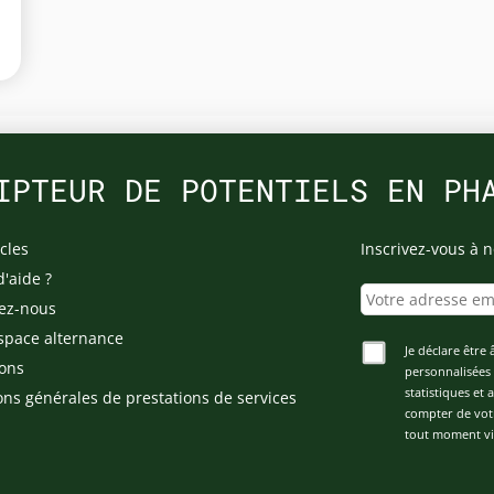
IPTEUR DE POTENTIELS EN PH
cles
Inscrivez-vous à n
d'aide ?
ez-nous
space alternance
Je déclare être 
ons
personnalisées 
statistiques et
ons générales de prestations de services
compter de vot
tout moment via