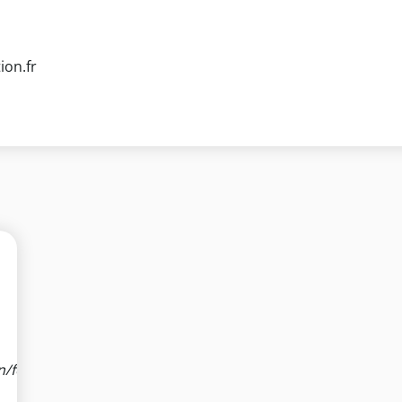
on.fr
n/formation-