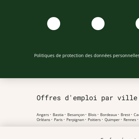
Politiques de protection des données personnelle
Offres d'emploi par ville
Angers
·
Bastia
·
Besançon
·
Blois
·
Bordeaux
·
Brest
·
Ca
Orléans
·
Paris
·
Perpignan
·
Poitiers
·
Quimper
·
Rennes
Offres d'emploi par poste