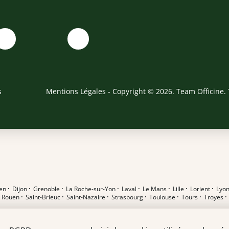
s
Mentions Légales
- Copyright © 2026. Team Officine. 
en
·
Dijon
·
Grenoble
·
La Roche-sur-Yon
·
Laval
·
Le Mans
·
Lille
·
Lorient
·
Lyo
·
Rouen
·
Saint-Brieuc
·
Saint-Nazaire
·
Strasbourg
·
Toulouse
·
Tours
·
Troyes