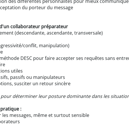
ion des différentes personnalités pour mieux communiquer
acceptation du porteur du message
d'un collaborateur préparateur
ment (descendante, ascendante, transversale)
 agressivité/conflit, manipulation)
ve
a méthode DESC pour faire accepter ses requêtes sans entr
ire
ions utiles
ifs, passifs ou manipulateurs
otions, susciter un retour sincère
té pour déterminer leur posture dominante dans les situation
 pratique :
er les messages, même et surtout sensible
aborateurs