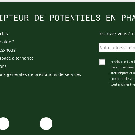
IPTEUR DE POTENTIELS EN PH
cles
Inscrivez-vous à n
d'aide ?
ez-nous
space alternance
Je déclare être 
ons
personnalisées 
statistiques et
ons générales de prestations de services
compter de vot
tout moment via