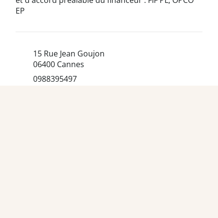
et d'accord préalable du financeur : FIF PL, OPCO
EP
15 Rue Jean Goujon
06400 Cannes
0988395497
Sarah.chaverondier@esv-ressources.com
esvressources.com
Session à venir
Aucune session de formation n'est proposée pour le
moment.