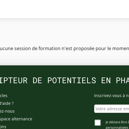
ucune session de formation n'est proposée pour le momen
IPTEUR DE POTENTIELS EN PH
cles
Inscrivez-vous à n
d'aide ?
ez-nous
space alternance
Je déclare être 
ons
personnalisées 