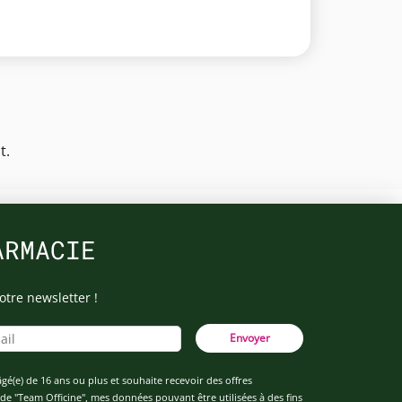
t.
ARMACIE
otre newsletter !
Envoyer
âgé(e) de 16 ans ou plus et souhaite recevoir des offres
de "Team Officine", mes données pouvant être utilisées à des fins