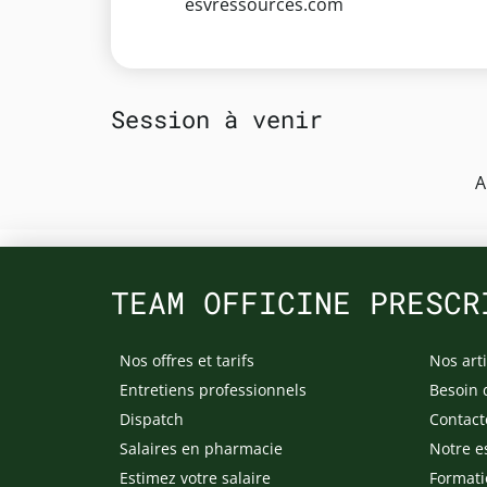
esvressources.com
Session à venir
A
TEAM OFFICINE PRESCR
Nos offres et tarifs
Nos arti
Entretiens professionnels
Besoin 
Dispatch
Contact
Salaires en pharmacie
Notre e
Estimez votre salaire
Formati