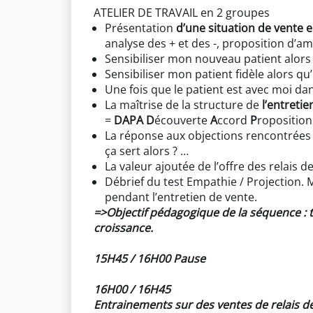
ATELIER DE TRAVAIL en 2 groupes
Présentation
d’une situation de vente e
analyse des + et des -, proposition d’am
Sensibiliser mon nouveau patient alors qu
Sensibiliser mon patient fidèle alors qu’
Une fois que le patient est avec moi dans
La maîtrise de la structure de
l’entretie
=
DAPA
D
écouverte
A
ccord
P
ropositio
La réponse aux objections rencontrées lo
ça sert alors ? …
La valeur ajoutée de l’offre des relais 
Débrief du test Empathie / Projection. M
pendant l’entretien de vente.
=>Objectif pédagogique de la séquence : tr
croissance.
15H45 / 16H00 Pause
16H00 / 16H45
Entrainements sur des ventes de relais d