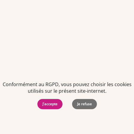
Envoyer
Je déclare être âgé(e) de 16 ans ou plus et souhaite recevoir
des offres personnalisées de "Team Officine", mes données
pouvant être utilisées à des fins statistiques et analytiques.
Votre adresse email sera conservée pendant 3 ans à compter
de votre dernier contact. Vous pouvez retirer votre
consentement à tout moment via le lien de désinscription
présent dans notre newsletter.
Conformément au RGPD, vous pouvez choisir les cookies
utilisés sur le présent site-internet.
J'accepte
Je refuse