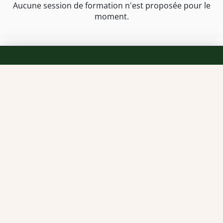
Aucune session de formation n'est proposée pour le
moment.
TEAM OFFICINE PRESCRIPTEUR DE
POTENTIELS EN PHARMACIE
Nos offres et tarifs
Nos articles
Entretiens professionnels
Besoin d'aide ?
Dispatch
Contactez-nous
Salaires en pharmacie
Notre espace alternance
Estimez votre salaire
Formations
Qui sommes-nous ?
Conditions générales de
prestations de services