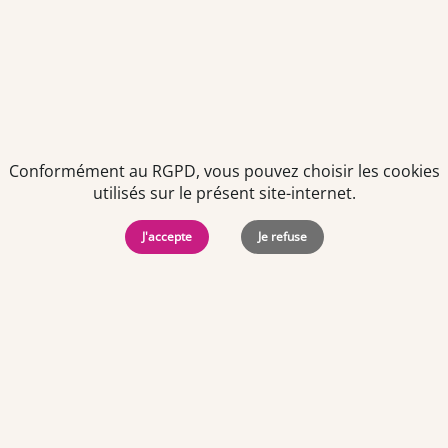
de votre dernier contact. Vous pouvez retirer votre
consentement à tout moment via le lien de désinscription
présent dans notre newsletter.
Conformément au RGPD, vous pouvez choisir les cookies
utilisés sur le présent site-internet.
J'accepte
Je refuse
Politiques de
Mentions Légales
-
Gérer
protection des
Copyright © 2026. Team
les
données
Officine. Tous droits
cookies
personnelles
réservés.