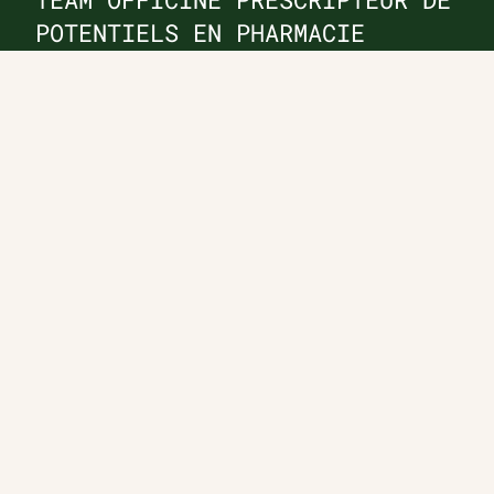
POTENTIELS EN PHARMACIE
Nos offres et tarifs
Nos articles
Entretiens professionnels
Besoin d'aide ?
Dispatch
Contactez-nous
Salaires en pharmacie
Notre espace alternance
Estimez votre salaire
Formations
Qui sommes-nous ?
Conditions générales de
prestations de services
Envoyer
Je déclare être âgé(e) de 16 ans ou plus et souhaite recevoir
des offres personnalisées de "Team Officine", mes données
pouvant être utilisées à des fins statistiques et analytiques.
Votre adresse email sera conservée pendant 3 ans à compter