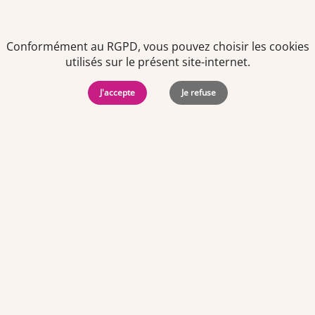
Conformément au RGPD, vous pouvez choisir les cookies
utilisés sur le présent site-internet.
J'accepte
Je refuse
Politiques de
Mentions Légales
-
Gérer
protection des
Copyright © 2026. Team
les
données
Officine. Tous droits
cookies
personnelles
réservés.
Offres d'emploi par ville
Angers
·
Bastia
·
Besançon
·
Blois
·
Bordeaux
·
Brest
·
Caen
·
Dijon