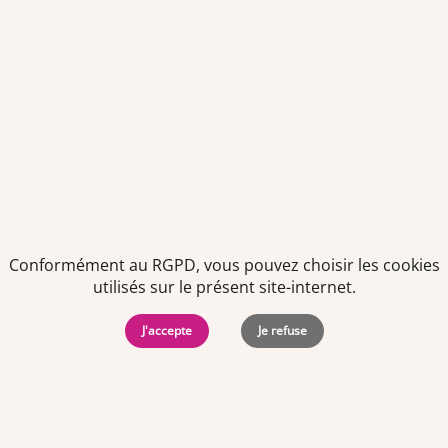
Je déclare être âgé(e) de 16 ans ou plus et souhaite recevoir
des offres personnalisées de "Team Officine", mes données
pouvant être utilisées à des fins statistiques et analytiques.
Votre adresse email sera conservée pendant 3 ans à compter
de votre dernier contact. Vous pouvez retirer votre
consentement à tout moment via le lien de désinscription
présent dans notre newsletter.
Conformément au RGPD, vous pouvez choisir les cookies
utilisés sur le présent site-internet.
J'accepte
Je refuse
Politiques de
Mentions Légales
-
Gérer