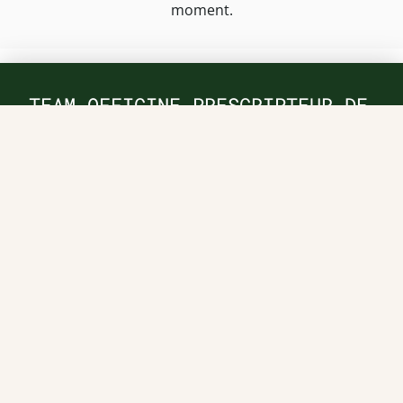
moment.
TEAM OFFICINE PRESCRIPTEUR DE
POTENTIELS EN PHARMACIE
Nos offres et tarifs
Nos articles
Entretiens professionnels
Besoin d'aide ?
Dispatch
Contactez-nous
Salaires en pharmacie
Notre espace alternance
Estimez votre salaire
Formations
Qui sommes-nous ?
Conditions générales de
prestations de services
Envoyer