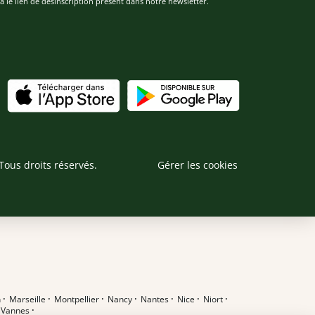
 le lien de désinscription présent dans notre newsletter.
Tous droits réservés.
Gérer les cookies
n
·
Marseille
·
Montpellier
·
Nancy
·
Nantes
·
Nice
·
Niort
·
·
Vannes
·