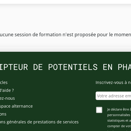
ucune session de formation n'est proposée pour le momen
IPTEUR DE POTENTIELS EN PH
cles
Inscrivez-vous à n
d'aide ?
ez-nous
space alternance
Je déclare être 
ons
personnalisées 
statistiques et
ons générales de prestations de services
compter de vot