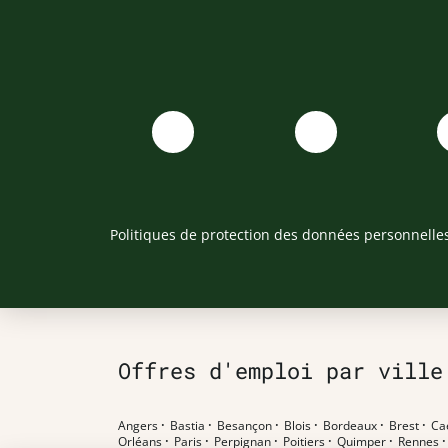
Politiques de protection des données personnelle
Offres d'emploi par ville
Angers
·
Bastia
·
Besançon
·
Blois
·
Bordeaux
·
Brest
·
Ca
Orléans
·
Paris
·
Perpignan
·
Poitiers
·
Quimper
·
Rennes