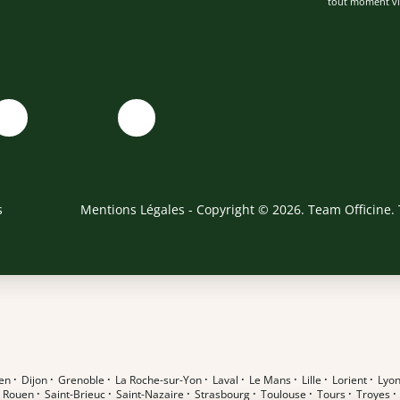
tout moment via
s
Mentions Légales
- Copyright © 2026. Team Officine. 
en
·
Dijon
·
Grenoble
·
La Roche-sur-Yon
·
Laval
·
Le Mans
·
Lille
·
Lorient
·
Lyo
·
Rouen
·
Saint-Brieuc
·
Saint-Nazaire
·
Strasbourg
·
Toulouse
·
Tours
·
Troyes