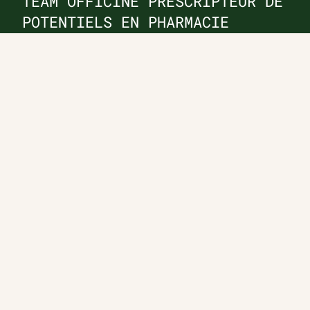
TEAM OFFICINE PRESCRIPTEUR DE
POTENTIELS EN PHARMACIE
Nos offres et tarifs
Nos articles
Entretiens professionnels
Besoin d'aide ?
Dispatch
Contactez-nous
Salaires en pharmacie
Notre espace alternance
Estimez votre salaire
Formations
Qui sommes-nous ?
Conditions générales de
prestations de services
Envoyer
Je déclare être âgé(e) de 16 ans ou plus et souhaite recevoir
des offres personnalisées de "Team Officine", mes données
pouvant être utilisées à des fins statistiques et analytiques.
Votre adresse email sera conservée pendant 3 ans à compter