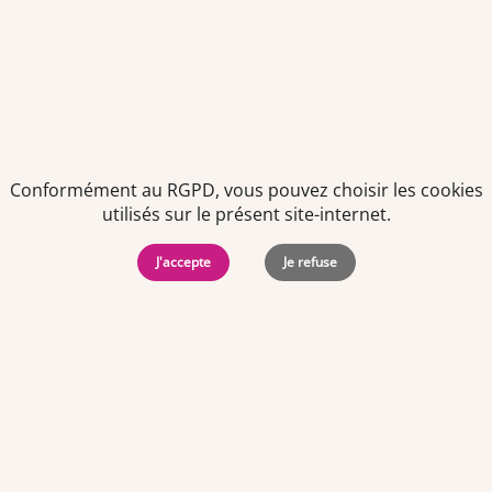
de votre dernier contact. Vous pouvez retirer votre
consentement à tout moment via le lien de désinscription
présent dans notre newsletter.
Conformément au RGPD, vous pouvez choisir les cookies
utilisés sur le présent site-internet.
J'accepte
Je refuse
Politiques de
Mentions Légales
-
Gérer
protection des
Copyright © 2026. Team
les
données
Officine. Tous droits
cookies
personnelles
réservés.