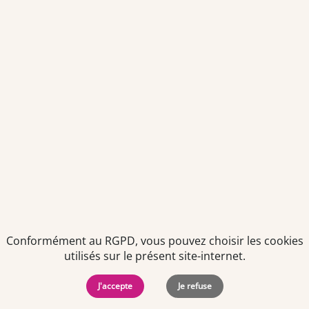
prestations de services
Envoyer
Je déclare être âgé(e) de 16 ans ou plus et souhaite recevoir
des offres personnalisées de "Team Officine", mes données
pouvant être utilisées à des fins statistiques et analytiques.
Votre adresse email sera conservée pendant 3 ans à compter
de votre dernier contact. Vous pouvez retirer votre
consentement à tout moment via le lien de désinscription
présent dans notre newsletter.
Conformément au RGPD, vous pouvez choisir les cookies
utilisés sur le présent site-internet.
J'accepte
Je refuse