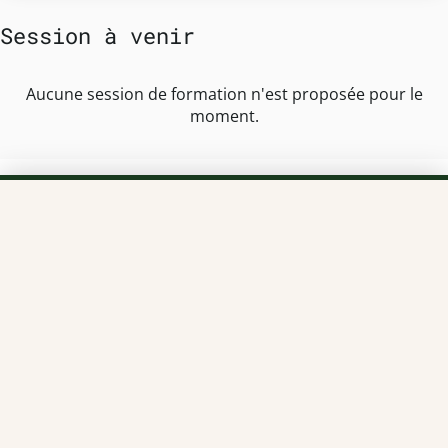
Session à venir
Aucune session de formation n'est proposée pour le
moment.
TEAM OFFICINE PRESCRIPTEUR DE
POTENTIELS EN PHARMACIE
Nos offres et tarifs
Nos articles
Entretiens professionnels
Besoin d'aide ?
Dispatch
Contactez-nous
Salaires en pharmacie
Notre espace alternance
Estimez votre salaire
Formations
Qui sommes-nous ?
Conditions générales de