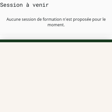
Session à venir
Aucune session de formation n'est proposée pour le
moment.
TEAM OFFICINE PRESCRIPTEUR DE
POTENTIELS EN PHARMACIE
Nos offres et tarifs
Nos articles
Entretiens professionnels
Besoin d'aide ?
Dispatch
Contactez-nous
Salaires en pharmacie
Notre espace alternance
Estimez votre salaire
Formations
Qui sommes-nous ?
Conditions générales de
prestations de services