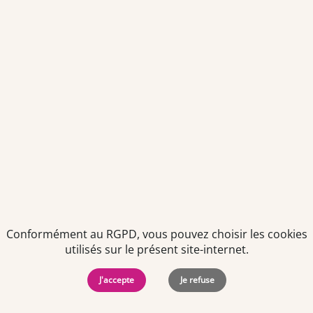
Envoyer
Je déclare être âgé(e) de 16 ans ou plus et souhaite recevoir
des offres personnalisées de "Team Officine", mes données
pouvant être utilisées à des fins statistiques et analytiques.
Votre adresse email sera conservée pendant 3 ans à compter
de votre dernier contact. Vous pouvez retirer votre
consentement à tout moment via le lien de désinscription
présent dans notre newsletter.
Conformément au RGPD, vous pouvez choisir les cookies
utilisés sur le présent site-internet.
J'accepte
Je refuse