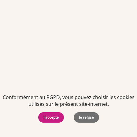
Envoyer
Je déclare être âgé(e) de 16 ans ou plus et souhaite recevoir
des offres personnalisées de "Team Officine", mes données
pouvant être utilisées à des fins statistiques et analytiques.
Votre adresse email sera conservée pendant 3 ans à compter
de votre dernier contact. Vous pouvez retirer votre
consentement à tout moment via le lien de désinscription
présent dans notre newsletter.
Conformément au RGPD, vous pouvez choisir les cookies
utilisés sur le présent site-internet.
J'accepte
Je refuse