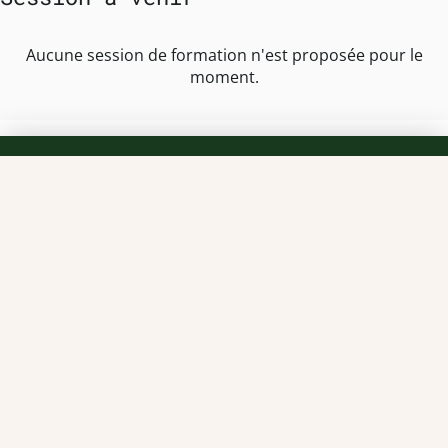
Aucune session de formation n'est proposée pour le
moment.
TEAM OFFICINE PRESCRIPTEUR DE
POTENTIELS EN PHARMACIE
Nos offres et tarifs
Nos articles
Entretiens professionnels
Besoin d'aide ?
Dispatch
Contactez-nous
Salaires en pharmacie
Notre espace alternance
Estimez votre salaire
Formations
Qui sommes-nous ?
Conditions générales de
prestations de services