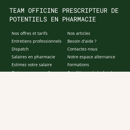
TEAM OFFICINE PRESCRIPTEUR DE
POTENTIELS EN PHARMACIE
Nos offres et tarifs
Nos articles
Entretiens professionnels
Besoin d'aide ?
Dispatch
Contactez-nous
Salaires en pharmacie
Notre espace alternance
Estimez votre salaire
Formations
Qui sommes-nous ?
Conditions générales de
prestations de services
Envoyer
Je déclare être âgé(e) de 16 ans ou plus et souhaite recevoir
des offres personnalisées de "Team Officine", mes données