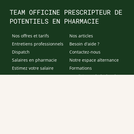
TEAM OFFICINE PRESCRIPTEUR DE
POTENTIELS EN PHARMACIE
Nos offres et tarifs
Nos articles
Entretiens professionnels
Besoin d'aide ?
Dispatch
Contactez-nous
Salaires en pharmacie
Notre espace alternance
Estimez votre salaire
Formations
Qui sommes-nous ?
Conditions générales de
prestations de services
Envoyer
Je déclare être âgé(e) de 16 ans ou plus et souhaite recevoir
des offres personnalisées de "Team Officine", mes données