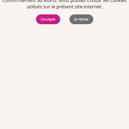
Conformément au RGPD, vous pouvez choisir les cookies
utilisés sur le présent site-internet.
J'accepte
Je refuse
Politiques de
Mentions Légales
-
Gérer
protection des
Copyright © 2026. Team
les
données
Officine. Tous droits
cookies
personnelles
réservés.
Offres d'emploi par ville