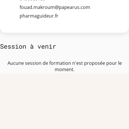
fouad.makroum@papearus.com
pharmaguideur.fr
Session à venir
Aucune session de formation n'est proposée pour le
moment.
TEAM OFFICINE PRESCRIPTEUR DE
POTENTIELS EN PHARMACIE
Nos offres et tarifs
Nos articles