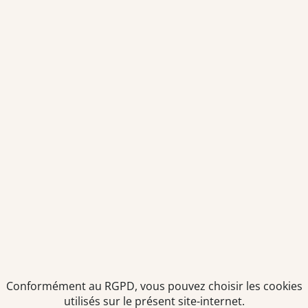
Envoyer
Je déclare être âgé(e) de 16 ans ou plus et souhaite recevoir
des offres personnalisées de "Team Officine", mes données
pouvant être utilisées à des fins statistiques et analytiques.
Votre adresse email sera conservée pendant 3 ans à compter
de votre dernier contact. Vous pouvez retirer votre
consentement à tout moment via le lien de désinscription
présent dans notre newsletter.
Conformément au RGPD, vous pouvez choisir les cookies
utilisés sur le présent site-internet.