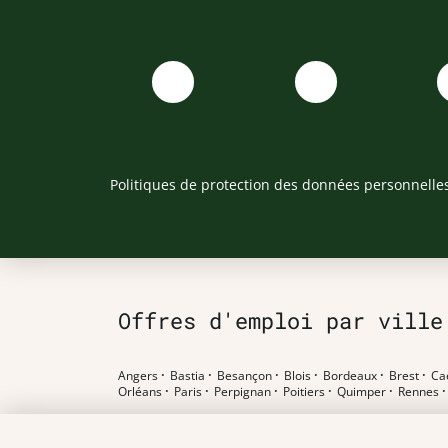
Politiques de protection des données personnelle
Offres d'emploi par ville
Angers
·
Bastia
·
Besançon
·
Blois
·
Bordeaux
·
Brest
·
Ca
Orléans
·
Paris
·
Perpignan
·
Poitiers
·
Quimper
·
Rennes
Offres d'emploi par poste