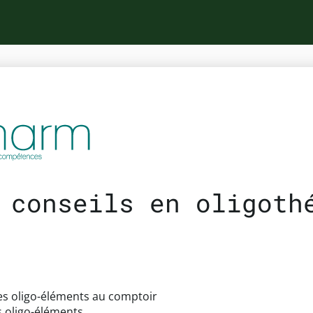
 conseils en oligoth
les oligo-éléments au comptoir
s oligo-éléments