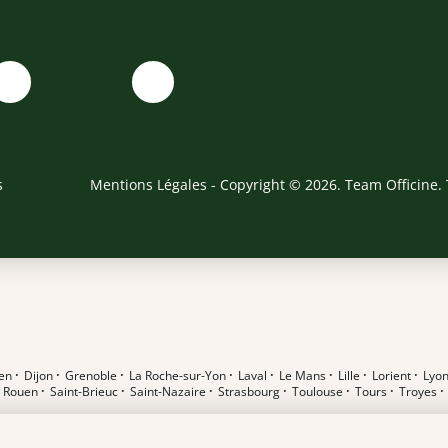
s
Mentions Légales
- Copyright © 2026. Team Officine. 
en
·
Dijon
·
Grenoble
·
La Roche-sur-Yon
·
Laval
·
Le Mans
·
Lille
·
Lorient
·
Lyo
·
Rouen
·
Saint-Brieuc
·
Saint-Nazaire
·
Strasbourg
·
Toulouse
·
Tours
·
Troyes