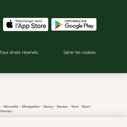
Tous droits réservés.
Gérer les cookies
n
·
Marseille
·
Montpellier
·
Nancy
·
Nantes
·
Nice
·
Niort
·
·
Vannes
·