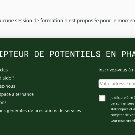
ucune session de formation n'est proposée pour le momen
IPTEUR DE POTENTIELS EN PH
cles
Inscrivez-vous à n
d'aide ?
ez-nous
space alternance
Je déclare être 
ons
personnalisées 
statistiques et
ons générales de prestations de services
compter de vot
tout moment via