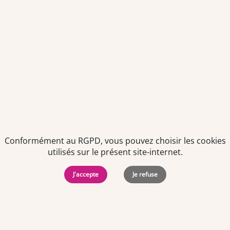
Votre adresse email sera conservée pendant 3 ans à compter
de votre dernier contact. Vous pouvez retirer votre
consentement à tout moment via le lien de désinscription
présent dans notre newsletter.
Conformément au RGPD, vous pouvez choisir les cookies
utilisés sur le présent site-internet.
Politiques de
Mentions Légales
-
Gérer
J'accepte
Je refuse
protection des
Copyright © 2026. Team
les
données
Officine. Tous droits
cookies
personnelles
réservés.