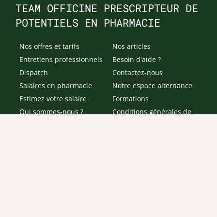
TEAM OFFICINE PRESCRIPTEUR DE
POTENTIELS EN PHARMACIE
Nos offres et tarifs
Nos articles
Entretiens professionnels
Besoin d'aide ?
Dispatch
Contactez-nous
Salaires en pharmacie
Notre espace alternance
Estimez votre salaire
Formations
Qui sommes-nous ?
Conditions générales de
prestations de services
Envoyer
Je déclare être âgé(e) de 16 ans ou plus et souhaite recevoir
des offres personnalisées de "Team Officine", mes données
pouvant être utilisées à des fins statistiques et analytiques.