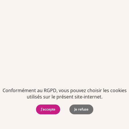
des offres personnalisées de "Team Officine", mes données
pouvant être utilisées à des fins statistiques et analytiques.
Votre adresse email sera conservée pendant 3 ans à compter
de votre dernier contact. Vous pouvez retirer votre
consentement à tout moment via le lien de désinscription
présent dans notre newsletter.
Conformément au RGPD, vous pouvez choisir les cookies
utilisés sur le présent site-internet.
Politiques de
Mentions Légales
-
Gérer
J'accepte
Je refuse
protection des
Copyright © 2026. Team
les
données
Officine. Tous droits
cookies
personnelles
réservés.