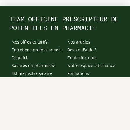
TEAM OFFICINE PRESCRIPTEUR DE
POTENTIELS EN PHARMACIE
Nos offres et tarifs
Nos articles
Entretiens professionnels
Besoin d'aide ?
Dispatch
Contactez-nous
Salaires en pharmacie
Notre espace alternance
Estimez votre salaire
Formations
Qui sommes-nous ?
Conditions générales de
prestations de services
Envoyer
Je déclare être âgé(e) de 16 ans ou plus et souhaite recevoir