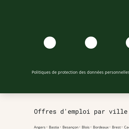
Politiques de protection des données personnelle
Offres d'emploi par ville
Angers
·
Bastia
·
Besançon
·
Blois
·
Bordeaux
·
Brest
·
Ca