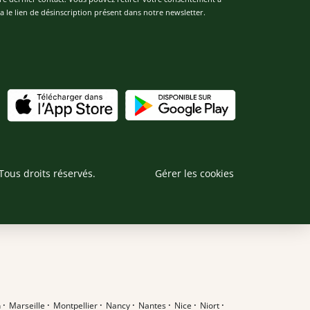
 le lien de désinscription présent dans notre newsletter.
Tous droits réservés.
Gérer les cookies
n
·
Marseille
·
Montpellier
·
Nancy
·
Nantes
·
Nice
·
Niort
·