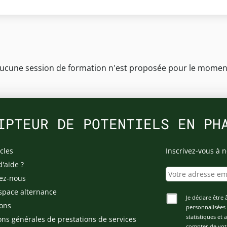
ucune session de formation n'est proposée pour le momen
IPTEUR DE POTENTIELS EN PH
cles
Inscrivez-vous à n
d'aide ?
ez-nous
space alternance
Je déclare être 
ons
personnalisées 
statistiques et
ons générales de prestations de services
compter de vot