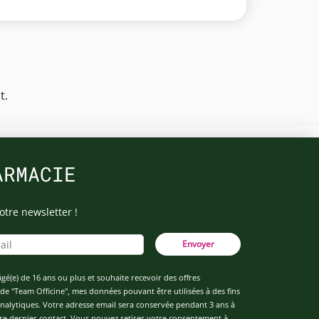
t.
ARMACIE
otre newsletter !
Envoyer
âgé(e) de 16 ans ou plus et souhaite recevoir des offres
de "Team Officine", mes données pouvant être utilisées à des fins
 analytiques. Votre adresse email sera conservée pendant 3 ans à
re dernier contact. Vous pouvez retirer votre consentement à