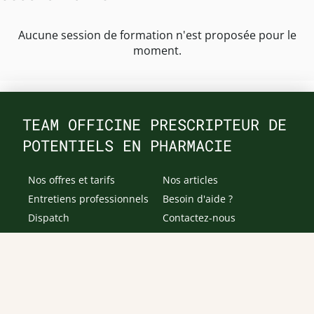
Aucune session de formation n'est proposée pour le
moment.
TEAM OFFICINE PRESCRIPTEUR DE
POTENTIELS EN PHARMACIE
Nos offres et tarifs
Nos articles
Entretiens professionnels
Besoin d'aide ?
Dispatch
Contactez-nous
Salaires en pharmacie
Notre espace alternance
Estimez votre salaire
Formations
Qui sommes-nous ?
Conditions générales de
prestations de services