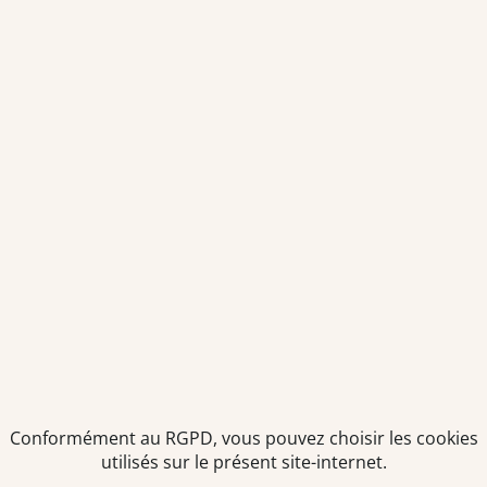
Envoyer
Je déclare être âgé(e) de 16 ans ou plus et souhaite recevoir
des offres personnalisées de "Team Officine", mes données
pouvant être utilisées à des fins statistiques et analytiques.
Votre adresse email sera conservée pendant 3 ans à compter
de votre dernier contact. Vous pouvez retirer votre
consentement à tout moment via le lien de désinscription
présent dans notre newsletter.
Conformément au RGPD, vous pouvez choisir les cookies
utilisés sur le présent site-internet.