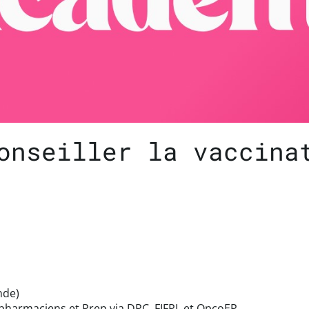
onseiller la vaccina
nde)
pharmaciens et Prep via DPC, FIFPL et OpcoEP