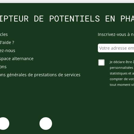
IPTEUR DE POTENTIELS EN PH
cles
Inscrivez-vous à n
d'aide ?
ez-nous
space alternance
Je déclare être 
ons
personnalisées 
statistiques et
ons générales de prestations de services
compter de vot
tout moment via