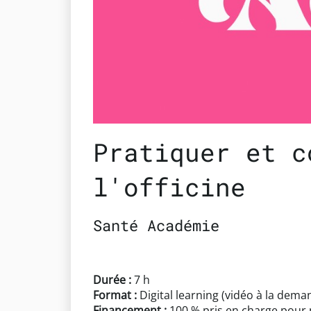
Pratiquer et c
l'officine
Santé Académie
Durée :
7 h
Format :
Digital learning (vidéo à la dema
Financement :
100 % pris en charge pour 