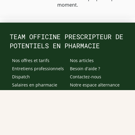
moment.
TEAM OFFICINE PRESCRIPTEUR DE
POTENTIELS EN PHARMACIE
Nos offres et tarifs
Nos articles
Entretiens professionnels
Besoin d'aide ?
Dispatch
Contactez-nous
Salaires en pharmacie
Notre espace alternance
Estimez votre salaire
Formations
Qui sommes-nous ?
Conditions générales de
prestations de services