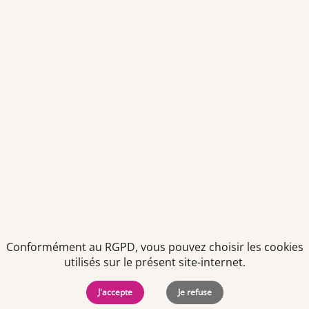
Envoyer
Je déclare être âgé(e) de 16 ans ou plus et souhaite recevoir
des offres personnalisées de "Team Officine", mes données
pouvant être utilisées à des fins statistiques et analytiques.
Votre adresse email sera conservée pendant 3 ans à compter
de votre dernier contact. Vous pouvez retirer votre
consentement à tout moment via le lien de désinscription
présent dans notre newsletter.
Conformément au RGPD, vous pouvez choisir les cookies
utilisés sur le présent site-internet.
J'accepte
Je refuse
Politiques de
Mentions Légales
-
Gérer