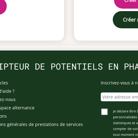
Créer
Créer
IPTEUR DE POTENTIELS EN PH
cles
Inscrivez-vous à n
d'aide ?
ez-nous
space alternance
Je déclare être 
ons
personnalisées 
statistiques et
ons générales de prestations de services
compter de vot
tout moment via