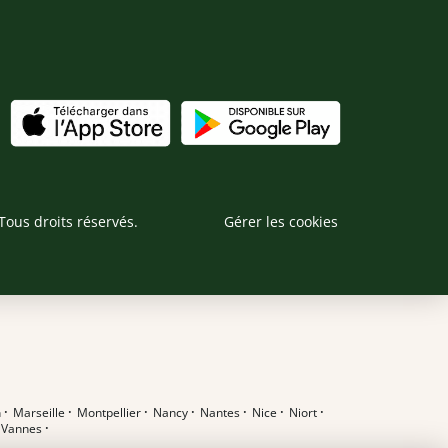
Tous droits réservés.
Gérer les cookies
n
·
Marseille
·
Montpellier
·
Nancy
·
Nantes
·
Nice
·
Niort
·
·
Vannes
·