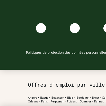
Politiques de protection des données personnelle
Offres d'emploi par ville
Angers
·
Bastia
·
Besançon
·
Blois
·
Bordeaux
·
Brest
·
Ca
Orléans
·
Paris
·
Perpignan
·
Poitiers
·
Quimper
·
Rennes