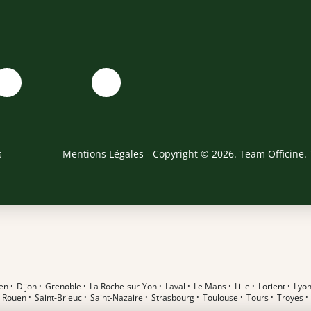
s
Mentions Légales
- Copyright © 2026. Team Officine. 
en
·
Dijon
·
Grenoble
·
La Roche-sur-Yon
·
Laval
·
Le Mans
·
Lille
·
Lorient
·
Lyo
·
Rouen
·
Saint-Brieuc
·
Saint-Nazaire
·
Strasbourg
·
Toulouse
·
Tours
·
Troyes