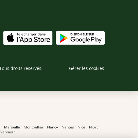
Tous droits réservés.
Gérer les cookies
n
·
Marseille
·
Montpellier
·
Nancy
·
Nantes
·
Nice
·
Niort
·
·
Vannes
·