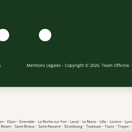
s
Mentions Légales
- Copyright © 2026. Team Officine. 
en
·
Dijon
·
Grenoble
·
La Roche-sur-Yon
·
Laval
·
Le Mans
·
Lille
·
Lorient
·
Lyo
·
Rouen
·
Saint-Brieuc
·
Saint-Nazaire
·
Strasbourg
·
Toulouse
·
Tours
·
Troyes