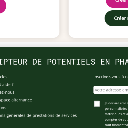
Créer
Créer
IPTEUR DE POTENTIELS EN PH
cles
Inscrivez-vous à n
d'aide ?
ez-nous
space alternance
Je déclare être 
ons
personnalisées 
statistiques et
ons générales de prestations de services
compter de vot
tout moment via