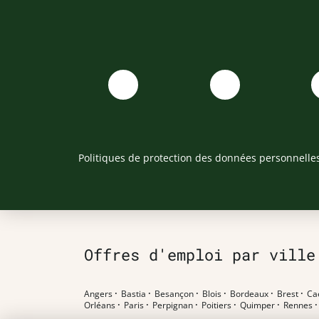
Politiques de protection des données personnelle
Offres d'emploi par ville
Angers
·
Bastia
·
Besançon
·
Blois
·
Bordeaux
·
Brest
·
Ca
Orléans
·
Paris
·
Perpignan
·
Poitiers
·
Quimper
·
Rennes