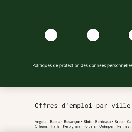
Politiques de protection des données personnelle
Offres d'emploi par ville
Angers
·
Bastia
·
Besançon
·
Blois
·
Bordeaux
·
Brest
·
Ca
Orléans
·
Paris
·
Perpignan
·
Poitiers
·
Quimper
·
Rennes