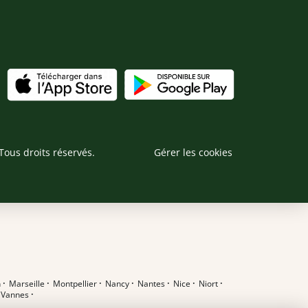
Tous droits réservés.
Gérer les cookies
n
·
Marseille
·
Montpellier
·
Nancy
·
Nantes
·
Nice
·
Niort
·
·
Vannes
·