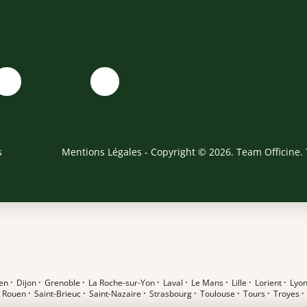
s
Mentions Légales
- Copyright © 2026. Team Officine. 
en
·
Dijon
·
Grenoble
·
La Roche-sur-Yon
·
Laval
·
Le Mans
·
Lille
·
Lorient
·
Lyo
·
Rouen
·
Saint-Brieuc
·
Saint-Nazaire
·
Strasbourg
·
Toulouse
·
Tours
·
Troyes