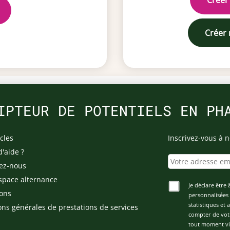
Créer
Créer
IPTEUR DE POTENTIELS EN PH
cles
Inscrivez-vous à n
d'aide ?
ez-nous
space alternance
Je déclare être 
ons
personnalisées 
statistiques et
ons générales de prestations de services
compter de vot
tout moment via