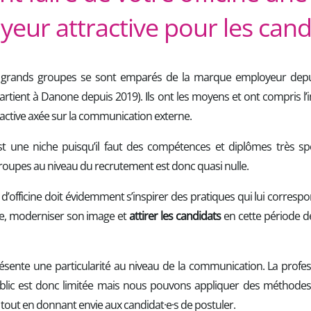
eur attractive pour les cand
es grands groupes se sont emparés de la marque employeur depui
artient à Danone depuis 2019). Ils ont les moyens et ont compris l’
ractive axée sur la communication externe.
st une niche puisqu’il faut des compétences et diplômes très sp
oupes au niveau du recrutement est donc quasi nulle.
d’officine doit évidemment s’inspirer des pratiques qui lui corresp
, moderniser son image et
attirer les candidats
en cette période d
résente une particularité au niveau de la communication. La profes
lic est donc limitée mais nous pouvons appliquer des méthode
tout en donnant envie aux candidat·e·s de postuler.