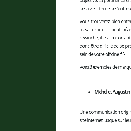
objective. La pertinence d
de la vie interne de l’entrep
Vous trouverez bien enten
travailler » et il peut n
revanche, il est important
donc être difficile de se pr
sein de votre officine 🙂
Voici 3 exemples de marque
Michel et Augustin
Une communication original
site internet jusque sur leu