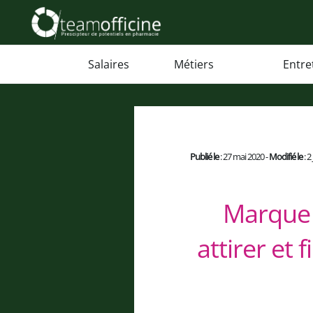
Salaires
Métiers
Entre
Publié le
: 27 mai 2020 -
Modifié le
: 2
Marque 
attirer et 