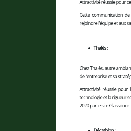
Attractivité réussie pour c
Cette communication de 
rejoindre l’équipe et aux s
Thalès
:
Chez Thalès, autre ambianc
de l’entreprise et sa stra
Attractivité réussie pour
technologie et la rigueur s
2020 par le site Glassdoor.
Décathlon
: