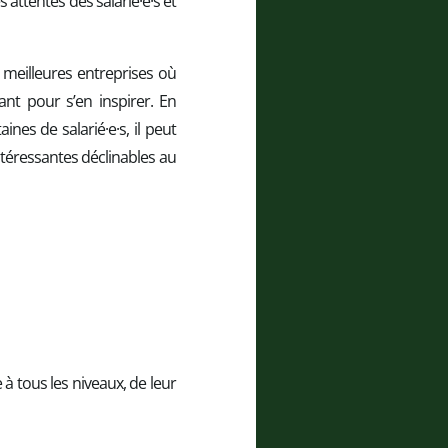
attentes des salarié·e·s et
 meilleures entreprises où
ant pour s’en inspirer. En
nes de salarié·e·s, il peut
 intéressantes déclinables au
à tous les niveaux, de leur