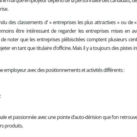
’une marque employeur dépend de la personnalité des candidats, des 
rise.
du des classements d’ « entreprises les plus attractives » ou de «
éanmoins être intéressant de regarder les entreprises mises en av
 de noter que les entreprises plébiscitées comptent plusieurs centai
ojeter en tant que titulaire d’officine. Mais il y a toujours des pistes
 employeur avec des positionnements et activités différents :
:
e et passionnée avec une pointe d’auto-dérision que l’on retrouve 
rs produits.