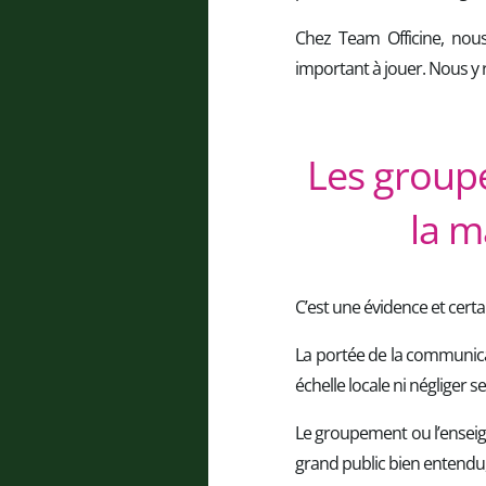
Chez Team Officine, nous
important à jouer. Nous y 
Les groupe
la m
C’est une évidence et cert
La portée de la communicat
échelle locale ni négliger se
Le groupement ou l’enseig
grand public bien entendu,