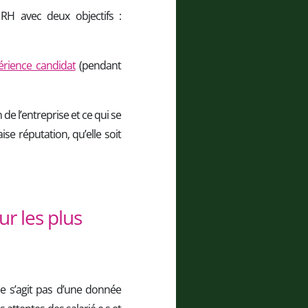
RH avec deux objectifs :
périence candidat
(pendant
de l’entreprise et ce qui se
ise réputation, qu’elle soit
r les plus
e s’agit pas d’une donnée