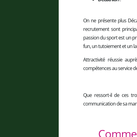
On ne présente plus Déca
recrutement sont principa
passion du sport est un pré
fun, un tutoiement et un l
Attractivité réussie aup
compétences au service de 
Que ressort-il de ces t
communication de sa marque
Comment