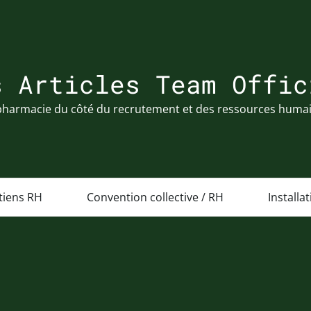
s Articles Team Offic
pharmacie du côté du recrutement et des ressources huma
tiens RH
Convention collective / RH
Installa