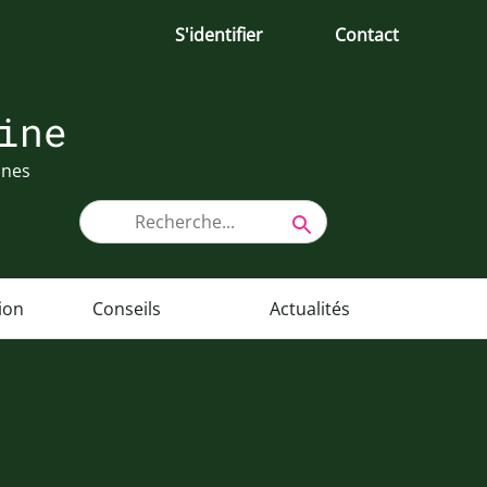
S'identifier
Contact
ine
ines
tion
Conseils
Actualités