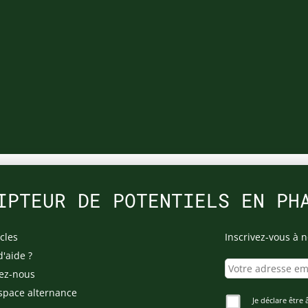
IPTEUR DE POTENTIELS EN PH
cles
Inscrivez-vous à n
d'aide ?
ez-nous
space alternance
Je déclare être 