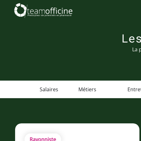
Le
La 
Salaires
Métiers
Entre
Rayonniste