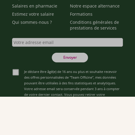
Salaires en pharmacie
Notre espace alternance
Estimez votre salaire
Formations
Qui sommes-nous ?
Conditions générales de
prestations de services
Envoyer
Je déclare être âgé(e) de 16 ans ou plus et souhaite recevoir
des offres personnalisées de "Team Officine", mes données
pouvant être utilisées à des fins statistiques et analytiques.
Votre adresse email sera conservée pendant 3 ans à compter
de votre dernier contact. Vous pouvez retirer votre
consentement à tout moment via le lien de désinscription
présent dans notre newsletter.