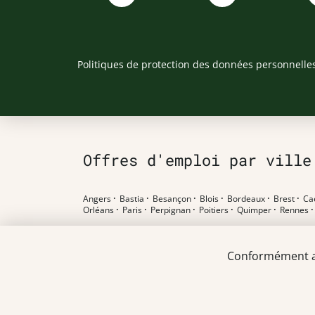
Politiques de protection des données personnelle
Offres d'emploi par ville
Angers
·
Bastia
·
Besançon
·
Blois
·
Bordeaux
·
Brest
·
Ca
Orléans
·
Paris
·
Perpignan
·
Poitiers
·
Quimper
·
Rennes
Offres d'emploi par poste
Conformément au 
Pharmacien F/H
·
Préparateur en pharmacie F/H
·
Etudian