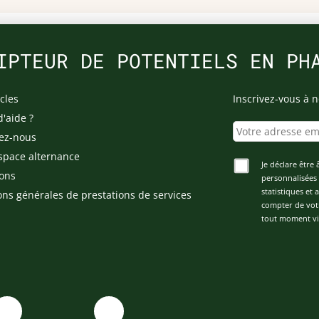
IPTEUR DE POTENTIELS EN PH
cles
Inscrivez-vous à n
d'aide ?
ez-nous
space alternance
Je déclare être 
ons
personnalisées 
statistiques et
ons générales de prestations de services
compter de vot
tout moment via