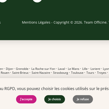
s
Mentions Légales
- Copyright © 2026. Team Officine. 
en
·
Dijon
·
Grenoble
·
La Roche-sur-Yon
·
Laval
·
Le Mans
·
Lille
·
Lorient
·
Lyo
·
Rouen
·
Saint-Brieuc
·
Saint-Nazaire
·
Strasbourg
·
Toulouse
·
Tours
·
Troyes
RGPD, vous pouvez choisir les cookies utilisés sur le prése
J'accepte
Je choisis
Je refuse
t en pharmacie F/H
·
Alternant DEUST F/H
·