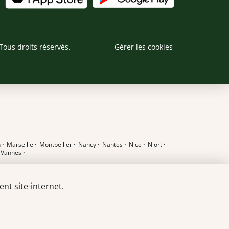
Tous droits réservés.
Gérer les cookies
n
·
Marseille
·
Montpellier
·
Nancy
·
Nantes
·
Nice
·
Niort
·
·
Vannes
·
nt site-internet.