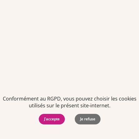
Je déclare être âgé(e) de 16 ans ou plus et souhaite recevoir
des offres personnalisées de "Team Officine", mes données
pouvant être utilisées à des fins statistiques et analytiques.
Votre adresse email sera conservée pendant 3 ans à compter
de votre dernier contact. Vous pouvez retirer votre
consentement à tout moment via le lien de désinscription
présent dans notre newsletter.
Conformément au RGPD, vous pouvez choisir les cookies
utilisés sur le présent site-internet.
J'accepte
Je refuse
Politiques de
Mentions Légales
-
Gérer
protection des
Copyright © 2026. Team
les
données
Officine. Tous droits
cookies
personnelles
réservés.